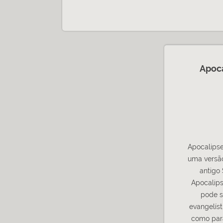
Apoc
Apocalips
uma versã
antigo
Apocalips
pode s
evangelíst
como para