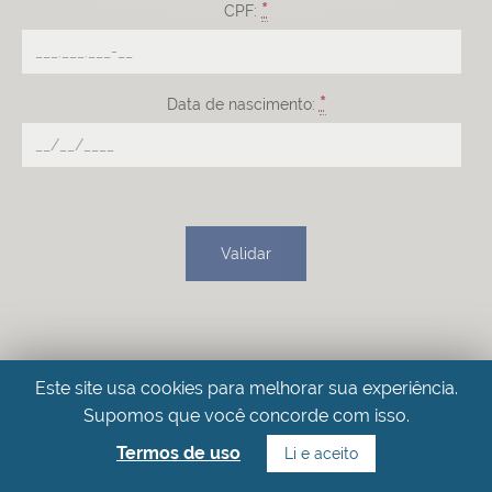
*
CPF:
*
Data de nascimento:
Validar
Este site usa cookies para melhorar sua experiência.
Supomos que você concorde com isso.
Termos de uso
Li e aceito